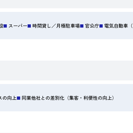
設
スーパー
時間貸し／月極駐車場
官公庁
電気自動車（
スの向上
同業他社との差別化（集客・利便性の向上）