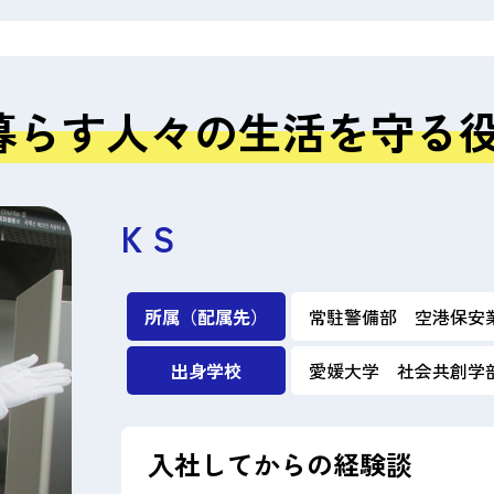
暮らす人々の生活を守る
K S
所属（配属先）
常駐警備部 空港保安
出身学校
愛媛大学 社会共創学
入社してからの経験談