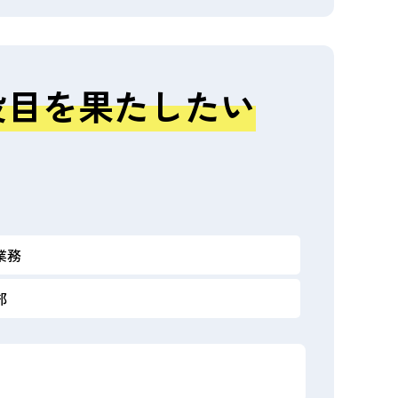
役目を果たしたい
業務
部